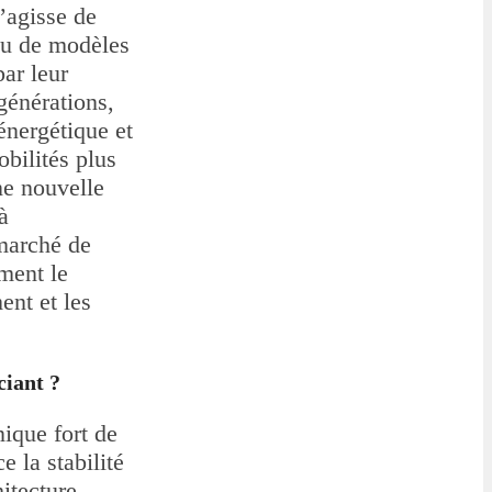
’agisse de
 ou de modèles
par leur
 générations,
énergétique et
obilités plus
ne nouvelle
à
 marché de
ément le
ent et les
ciant ?
ique fort de
 la stabilité
hitecture