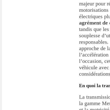
majeur pour ré
motorisations 
électriques pl
agrément de 
tandis que les
souplesse d’ut
responsables.
approche de l
l’accélération
l’occasion, ce
véhicule avec 
considération
En quoi la tra
La transmissi
la gamme Merce
et la motricit