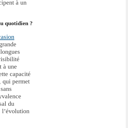
cipent à un
u quotidien ?
asion
 grande
x longues
sibilité
t à une
ette capacité
, qui permet
 sans
lyvalence
sal du
 l’évolution