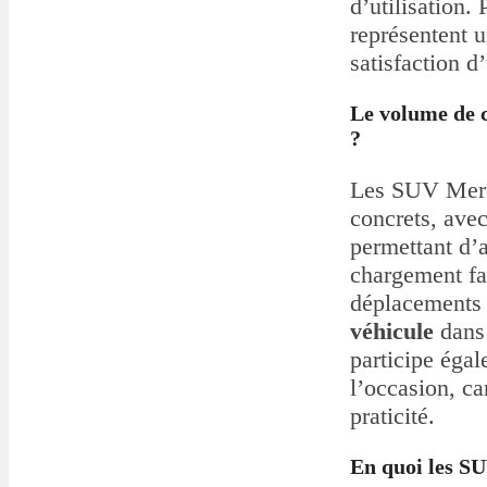
d’utilisation.
représentent un
satisfaction d
Le volume de co
?
Les SUV Merce
concrets, ave
permettant d’a
chargement fac
déplacements 
véhicule
dans 
participe éga
l’occasion, ca
praticité.
En quoi les SU