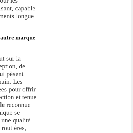
our les
isant, capable
ements longue
 autre marque
t sur la
eption, de
ui pèsent
main. Les
es pour offrir
ection et tenue
le
reconnue
nique se
 une qualité
routières,