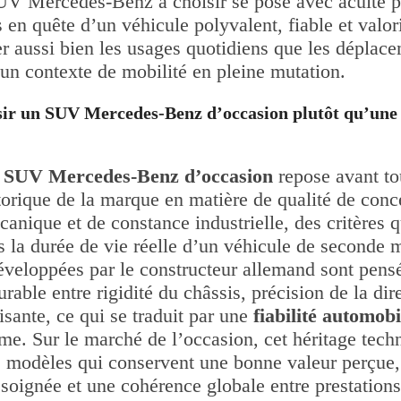
UV Mercedes-Benz à choisir se pose avec acuité p
 en quête d’un véhicule polyvalent, fiable et valor
 aussi bien les usages quotidiens que les déplac
un contexte de mobilité en pleine mutation.
sir un SUV Mercedes-Benz d’occasion plutôt qu’une
n
SUV Mercedes-Benz d’occasion
repose avant tou
torique de la marque en matière de qualité de conc
anique et de constance industrielle, des critères q
s la durée de vie réelle d’un véhicule de seconde 
éveloppées par le constructeur allemand sont pensé
urable entre rigidité du châssis, précision de la dir
isante, ce qui se traduit par une
fiabilité automobi
rme. Sur le marché de l’occasion, cet héritage tech
es modèles qui conservent une bonne valeur perçue,
oignée et une cohérence globale entre prestations 