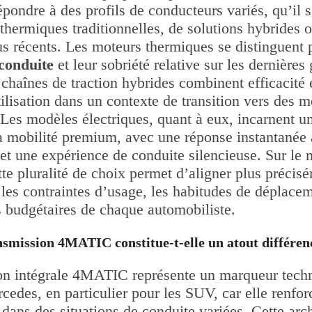
pondre à des profils de conducteurs variés, qu’il s
thermiques traditionnelles, de solutions hybrides
us récents. Les moteurs thermiques se distinguent 
conduite
et leur sobriété relative sur les dernières
 chaînes de traction hybrides combinent efficacité 
ilisation dans un contexte de transition vers des m
 Les modèles électriques, quant à eux, incarnent u
a mobilité premium, avec une réponse instantanée 
 et une expérience de conduite silencieuse. Sur le
tte pluralité de choix permet d’aligner plus précis
les contraintes d’usage, les habitudes de déplacem
s budgétaires de chaque automobiliste.
nsmission 4MATIC constitue-t-elle un atout différen
on intégrale 4MATIC représente un marqueur techn
des, en particulier pour les SUV, car elle renforce
é dans des situations de conduite variées. Cette arc