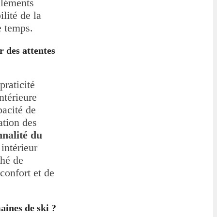
éléments
ilité de la
e temps.
r des attentes
raticité
ntérieure
pacité de
ation des
nnalité du
intérieur
ché de
confort et de
aines de ski ?