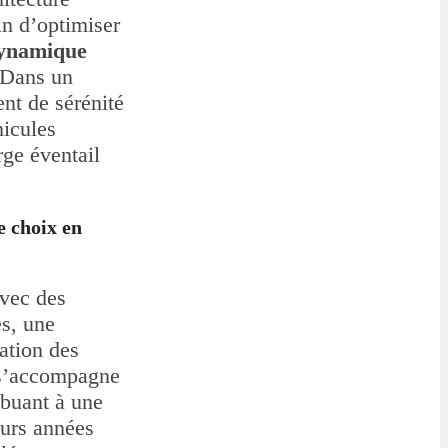
in d’optimiser
dynamique
 Dans un
nt de sérénité
icules
rge éventail
e choix en
avec des
es, une
ration des
d s’accompagne
ibuant à une
urs années