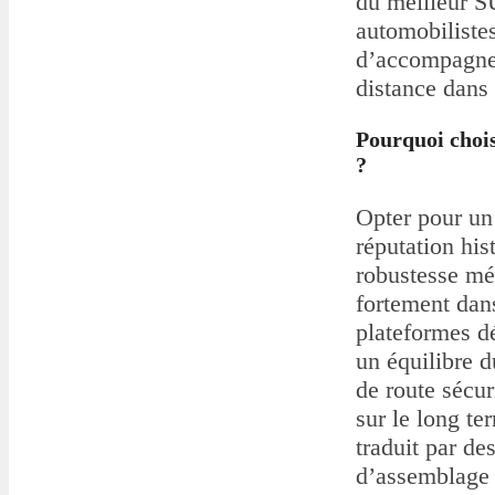
du meilleur S
automobilistes
d’accompagner
distance dans 
Pourquoi choi
?
Opter pour u
réputation his
robustesse méc
fortement dan
plateformes d
un équilibre d
de route sécur
sur le long te
traduit par d
d’assemblage s