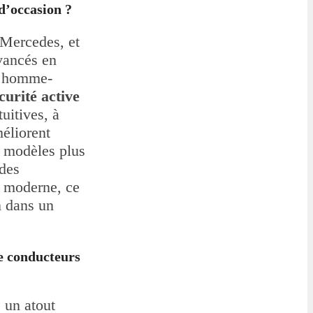
d’occasion ?
e Mercedes, et
vancés en
ce homme-
curité active
tuitives, à
éliorent
s modèles plus
 des
e moderne, ce
n dans un
de conducteurs
 un atout